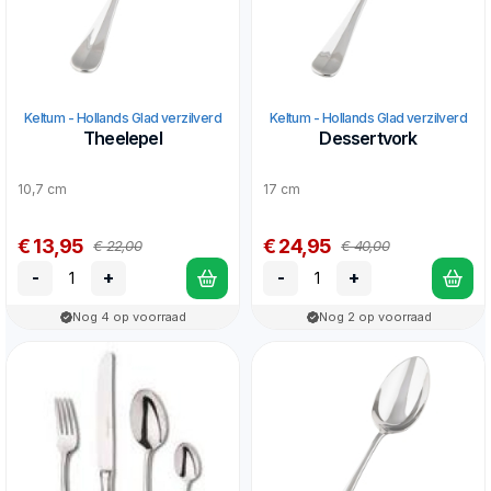
Keltum - Hollands Glad verzilverd
Keltum - Hollands Glad verzilverd
Theelepel
Dessertvork
10,7 cm
17 cm
€ 13,95
€ 24,95
€ 22,00
€ 40,00
-
+
-
+
Nog 4 op voorraad
Nog 2 op voorraad