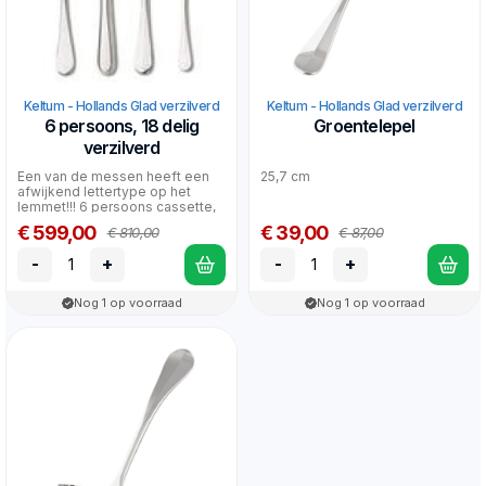
Keltum - Hollands Glad verzilverd
Keltum - Hollands Glad verzilverd
6 persoons, 18 delig
Groentelepel
verzilverd
Een van de messen heeft een
25,7 cm
afwijkend lettertype op het
lemmet!!! 6 persoons cassette,
18 delig 100 gram...
€ 599,00
€ 39,00
€ 810,00
€ 87,00
-
+
-
+
Nog 1 op voorraad
Nog 1 op voorraad