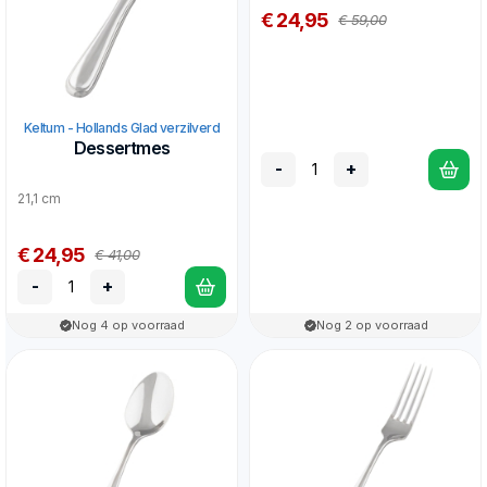
€ 24,95
€ 59,00
Keltum - Hollands Glad verzilverd
Dessertmes
-
+
21,1 cm
€ 24,95
€ 41,00
-
+
Nog 4 op voorraad
Nog 2 op voorraad