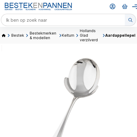
Hollands
Bestekmerken
Bestek
Keltum
Glad
Aardappellepel
& modellen
verzilverd