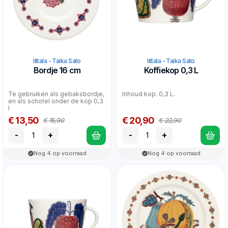
Iittala - Taika Sato
Iittala - Taika Sato
Bordje 16 cm
Koffiekop 0,3 L
Te gebruiken als gebaksbordje,
Inhoud kop: 0,3 L.
en als schotel onder de kop 0,3
l
€ 13,50
€ 20,90
€ 15,90
€ 22,90
-
+
-
+
Nog 4 op voorraad
Nog 4 op voorraad