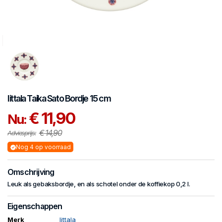
Iittala
Taika Sato
Bordje 15 cm
€ 11,90
Nu:
€ 14,90
Adviesprijs:
Nog 4 op voorraad
Omschrijving
Leuk als gebaksbordje, en als schotel onder de koffiekop 0,2 l.
Eigenschappen
Merk
Iittala