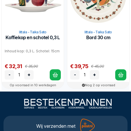
Iittala - Taika Sato
Iittala - Taika Sato
Koffiekop en schotel 0,3 L
Bord 30 cm
Inhoud kop: 0,3 L. Schotel: 15cm
€ 32,31
€ 39,75
€ 35,90
€ 45,00
-
+
-
+
Op voorraad in 10 werkdagen
Nog 2 op voorraad
Wij verzenden met