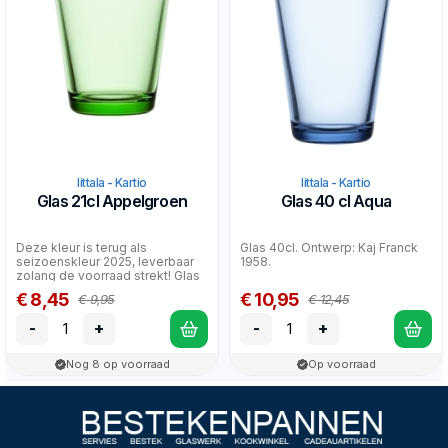
Iittala - Kartio
Iittala - Kartio
Glas 21cl Appelgroen
Glas 40 cl Aqua
Deze kleur is terug als
Glas 40cl. Ontwerp: Kaj Franck
seizoenskleur 2025, leverbaar
1958.
zolang de voorraad strekt! Glas
21cl. Ontwerp: K...
€ 8,45
€ 10,95
€ 9,95
€ 12,45
-
+
-
+
Nog 8 op voorraad
Op voorraad