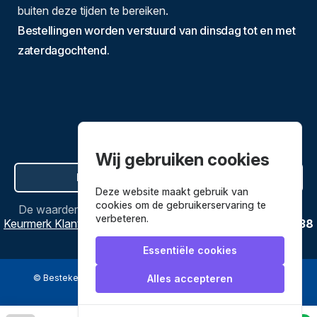
buiten deze tijden te bereiken.
Bestellingen worden verstuurd van dinsdag tot en met
zaterdagochtend.
Wij gebruiken cookies
Hier de overeenkomst ontbinden
Deze website maakt gebruik van
cookies om de gebruikerservaring te
De waardering van
Bestekenpannen.nl
bij
Webwinkel
verbeteren.
Keurmerk Klantbeoordelingen
is
9.8
/
10
gebaseerd op
3638
reviews.
Essentiële cookies
© Bestekenpannen.nl 2026
een webshop van
Alles accepteren
Veilig betalen met