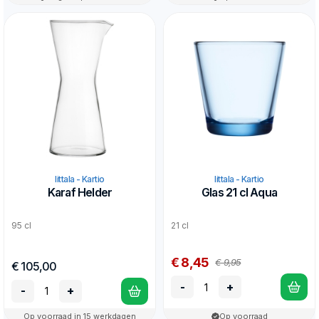
Iittala - Kartio
Iittala - Kartio
Karaf Helder
Glas 21 cl Aqua
95 cl
21 cl
€ 8,45
€ 9,95
€ 105,00
-
+
-
+
Op voorraad in 15 werkdagen
Op voorraad