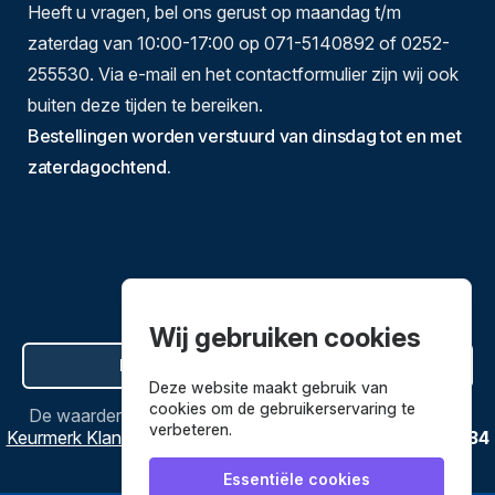
Heeft u vragen, bel ons gerust op maandag t/m
zaterdag van 10:00-17:00 op 071-5140892 of 0252-
255530. Via e-mail en het contactformulier zijn wij ook
buiten deze tijden te bereiken.
Bestellingen worden verstuurd van dinsdag tot en met
zaterdagochtend.
Wij gebruiken cookies
Hier de overeenkomst ontbinden
Deze website maakt gebruik van
cookies om de gebruikerservaring te
De waardering van
Bestekenpannen.nl
bij
Webwinkel
verbeteren.
Keurmerk Klantbeoordelingen
is
9.8
/
10
gebaseerd op
3634
reviews.
Essentiële cookies