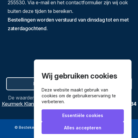
255530. Via e-mail en het contactformulier zijn wij ook
buiten deze tijden te bereiken.
Bestellingen worden verstuurd van dinsdag tot en met
zaterdagochtend.
Wij gebruiken cookies
Hier de overeenkomst ontbinden
Deze website maakt gebruik van
cookies om de gebruikerservaring te
De waardering van
Bestekenpannen.nl
bij
Webwinkel
verbeteren.
Keurmerk Klantbeoordelingen
is
9.8
/
10
gebaseerd op
3634
reviews.
Essentiële cookies
© Bestekenpannen.nl 2026
een webshop van
Alles accepteren