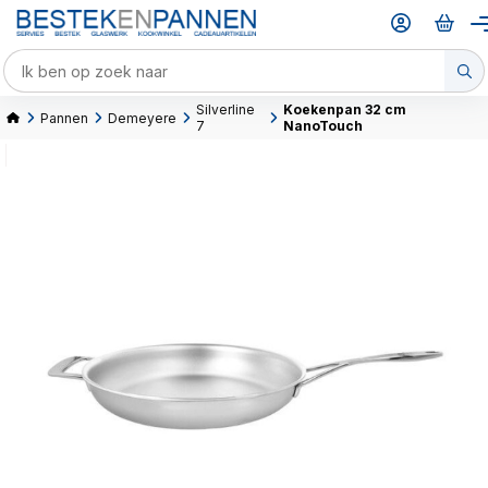
Silverline
Koekenpan 32 cm
Pannen
Demeyere
7
NanoTouch