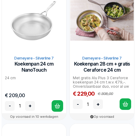
Demeyere - Silverline 7
Demeyere - Silverline 7
Koekenpan 24 cm
Koekenpan 28 cm + gratis
NanoTouch
Ceraforce 24 cm
24 cm
Met gratis Alu Plus 3 Ceraforce
koekenpan 24 cm t.w.v. €79,-.
Onverslaanbaar duo, voor al uw
bak ge...
€ 229,00
€ 308,00
€ 209,00
-
+
-
+
Op voorraad in 10 werkdagen
Op voorraad