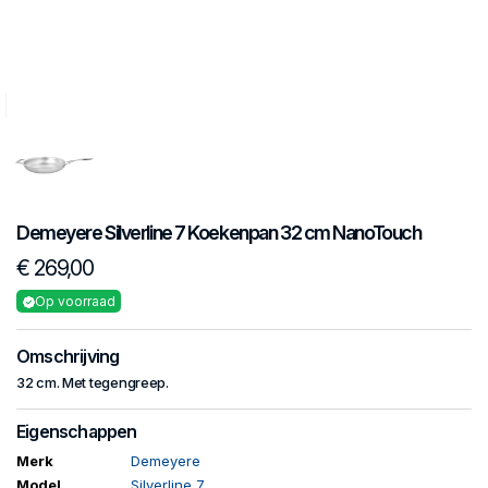
Demeyere
Silverline 7
Koekenpan 32 cm NanoTouch
€ 269,00
Op voorraad
Omschrijving
32 cm. Met tegengreep.
Eigenschappen
Merk
Demeyere
Model
Silverline 7