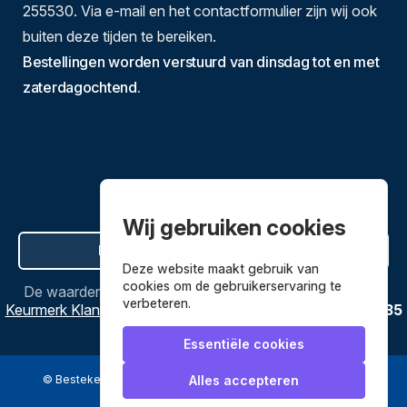
255530. Via e-mail en het contactformulier zijn wij ook
buiten deze tijden te bereiken.
Bestellingen worden verstuurd van dinsdag tot en met
zaterdagochtend.
Wij gebruiken cookies
Hier de overeenkomst ontbinden
Deze website maakt gebruik van
cookies om de gebruikerservaring te
De waardering van
Bestekenpannen.nl
bij
Webwinkel
verbeteren.
Keurmerk Klantbeoordelingen
is
9.8
/
10
gebaseerd op
3635
reviews.
Essentiële cookies
© Bestekenpannen.nl 2026
een webshop van
Alles accepteren