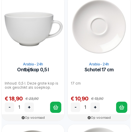
Arabia - 24h
Arabia - 24h
Ontbijtkop 0,5 l
Schotel 17 cm
Inhoud: 0,5 l. Deze grote kop is
17 cm
ook geschikt als soepkop.
€ 18,90
€ 10,90
€ 23,90
€ 13,90
-
+
-
+
Op voorraad
Op voorraad