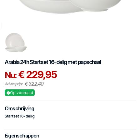
Arabia
24h
Startset 16-delig met papschaal
€ 229,95
Nu:
€ 322,40
Adviesprijs:
Op voorraad
Omschrijving
Startset 16-delig
Eigenschappen