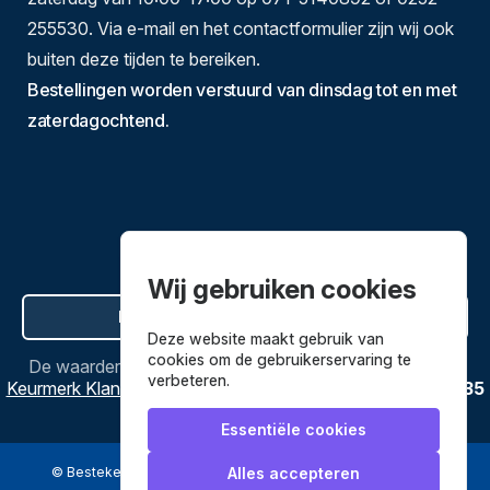
255530. Via e-mail en het contactformulier zijn wij ook
buiten deze tijden te bereiken.
Bestellingen worden verstuurd van dinsdag tot en met
zaterdagochtend.
Wij gebruiken cookies
Hier de overeenkomst ontbinden
Deze website maakt gebruik van
cookies om de gebruikerservaring te
De waardering van
Bestekenpannen.nl
bij
Webwinkel
verbeteren.
Keurmerk Klantbeoordelingen
is
9.8
/
10
gebaseerd op
3635
reviews.
Essentiële cookies
© Bestekenpannen.nl 2026
een webshop van
Alles accepteren