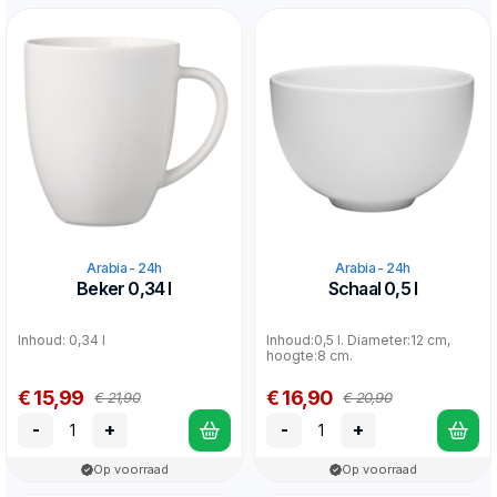
Arabia - 24h
Arabia - 24h
Beker 0,34 l
Schaal 0,5 l
Inhoud: 0,34 l
Inhoud:0,5 l. Diameter:12 cm,
hoogte:8 cm.
€ 15,99
€ 16,90
€ 21,90
€ 20,90
-
+
-
+
Op voorraad
Op voorraad