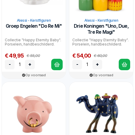
Alessi - Kerstfiguren
Alessi - Kerstfiguren
Groep Engelen "Do Re Mi"
Drie Koningen "Uno, Due,
Tre Re Magi"
Collectie "Happy Eternity Baby".
Collectie "Happy Eternity Baby".
Porselein, handbeschilderd.
Porselein, handbeschilderd.
€ 49,95
€ 54,00
€ 55,00
€ 60,00
-
+
-
+
Op voorraad
Op voorraad