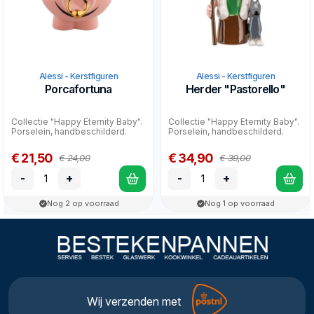
Alessi - Kerstfiguren
Alessi - Kerstfiguren
Porcafortuna
Herder "Pastorello"
Collectie "Happy Eternity Baby".
Collectie "Happy Eternity Baby".
Porselein, handbeschilderd.
Porselein, handbeschilderd.
€ 21,50
€ 34,90
€ 24,00
€ 39,00
-
+
-
+
Nog 2 op voorraad
Nog 1 op voorraad
Wij verzenden met