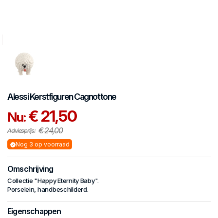
Alessi
Kerstfiguren
Cagnottone
€ 21,50
Nu:
€ 24,00
Adviesprijs:
Nog 3 op voorraad
Omschrijving
Collectie "Happy Eternity Baby".
Porselein, handbeschilderd.
Eigenschappen