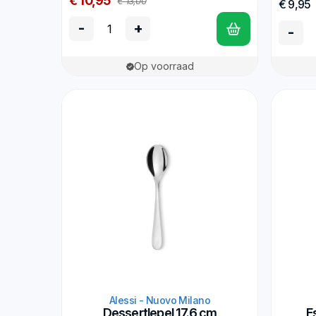
€ 10,95
€ 13,00
€ 9,95
-
+
-
Op voorraad
Alessi - Nuovo Milano
Dessertlepel 17.6 cm
E