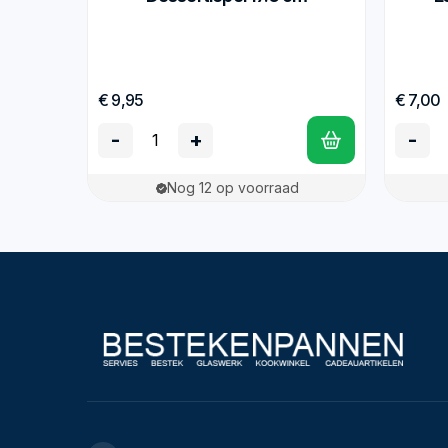
€ 9,95
€ 7,00
-
+
-
Nog 12 op voorraad