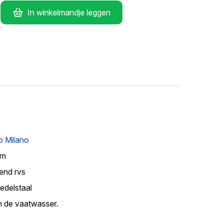
In winkelmandje leggen
 Milano
cm
end rvs
edelstaal
n de vaatwasser.