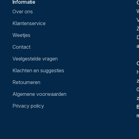
Informatie
Over ons
V
Klantenservice
Z
Weetjes
D
a
Contact
Veelgestelde vragen
O
Klachten en suggesties
H
Retourneren
0
Algemene voorwaarden
z
Privacy policy
B