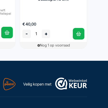
heft
afellepel
€ 40,00
-
+
Nog 1 op voorraad
Veilig kopen met