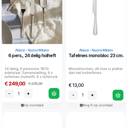
Alessi - Nuovo Milano
Alessi - Nuovo Milano
6 pers., 24 delig holheft
Tafelmes monobloc 23 cm.
24 delig, 6 persoons 18/10
Monoblocmes, dit mes is platter
edelstaal. Samenstelling: 6 x
dan het holheftmes.
tafelmes (holheft). 6 x tafelvork.
6 x tafelle...
€ 249,00
€ 275,00
€ 13,00
-
+
-
+
Op voorraad
Nog 9 op voorraad