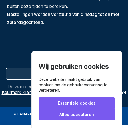
buiten deze tijden te bereiken.
Bestellingen worden verstuurd van dinsdag tot en met
zaterdagochtend.
Wij gebruiken cookies
Hier de overeenkomst ontbinden
Deze website maakt gebruik van
cookies om de gebruikerservaring te
De waardering van
Bestekenpannen.nl
bij
Webwinkel
verbeteren.
Keurmerk Klantbeoordelingen
is
9.8
/
10
gebaseerd op
3634
reviews.
Essentiële cookies
© Bestekenpannen.nl 2026
een webshop van
Alles accepteren
Veilig betalen met