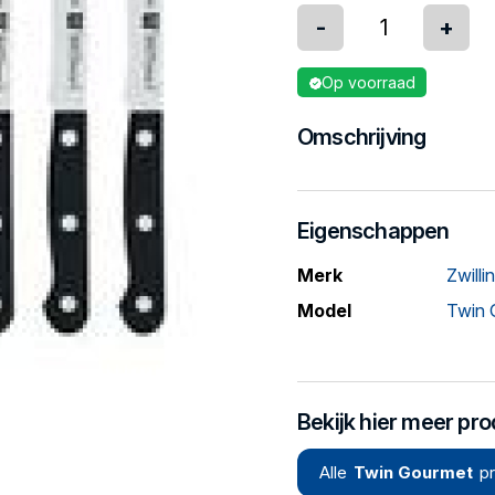
-
+
Op voorraad
Omschrijving
Eigenschappen
Merk
Zwilli
Model
Twin 
Bekijk hier meer pr
Alle
Twin Gourmet
p