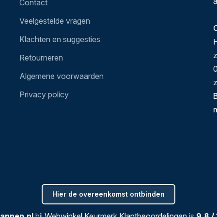
a
Contact
Veelgestelde vragen
O
Klachten en suggesties
H
Retourneren
0
Algemene voorwaarden
z
Privacy policy
B
Hier de overeenkomst ontbinden
annen.nl
bij
Webwinkel Keurmerk Klantbeoordelingen
is
9.8
/