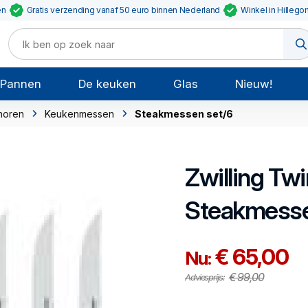
en
Gratis verzending vanaf 50 euro binnen Nederland
Winkel in Hillego
Pannen
De keuken
Glas
Nieuw!
horen
Keukenmessen
Steakmessen set/6
Zwilling
Twi
Steakmesse
€ 65,00
Nu:
€ 99,00
Adviesprijs: