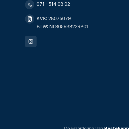
071 - 514 08 92
KVK: 28075079
BTW: NL805938229B01
De waardering van
Bestekenp