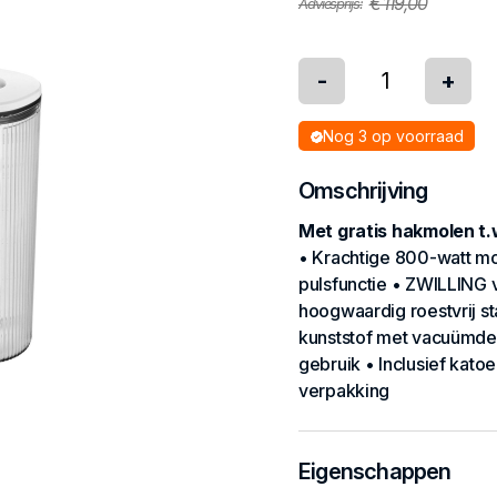
€ 119,00
Adviesprijs:
-
+
Nog 3 op voorraad
Omschrijving
Met gratis hakmolen t.
• Krachtige 800-watt mo
pulsfunctie • ZWILLING 
hoogwaardig roestvrij s
kunststof met vacuümdek
gebruik • Inclusief kato
verpakking
Eigenschappen