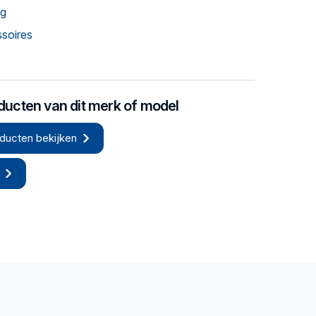
ng
soires
oducten van dit merk of model
ducten bekijken