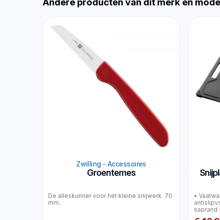
Andere producten van dit merk en mode
Zwilling - Accessoires
Groentemes
Snij
De alleskunner voor het kleine snijwerk. 70
• Vaatwa
mm.
antislip
saprand •