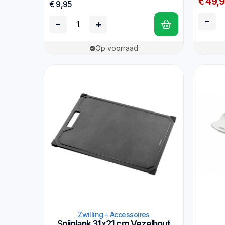
€ 49,
€ 9,95
-
-
+
Op voorraad
Zwilling - Accessoires
Snijplank 31x21 cm Vezelhout