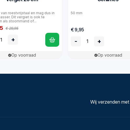
van roestvrijstaal en mag dus in
50 mm
sser. Dit vergiet is ook te
n als stoommand of...
95
€ 29,95
€ 9,95
+
-
+
Op voorraad
Op voorraad
Wij verzenden met