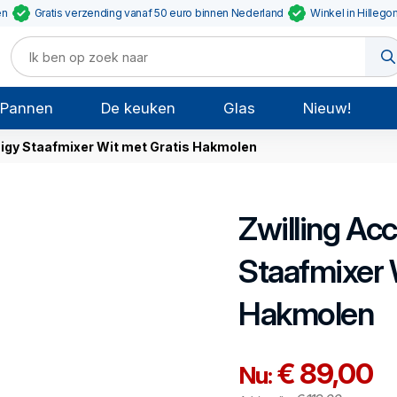
en
Gratis verzending vanaf 50 euro binnen Nederland
Winkel in Hillego
Pannen
De keuken
Glas
Nieuw!
nigy Staafmixer Wit met Gratis Hakmolen
Zwilling
Acc
Staafmixer 
Hakmolen
€ 89,00
Nu: