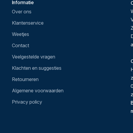
Informatie
Over ons
V
Klantenservice
Z
Weetjes
D
a
Contact
Veelgestelde vragen
O
Klachten en suggesties
H
Retourneren
0
Algemene voorwaarden
z
Privacy policy
B