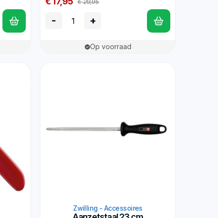
€ 17,95
€ 29,95
-
+
Op voorraad
Zwilling - Accessoires
Aanzetstaal 23 cm