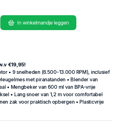
In winkelmandje leggen
w.v €19,95!
tor • 9 snelheden (6.500-13.000 RPM), inclusief
vleugelmes met piranatanden • Blender van
taal • Mengbeker van 600 ml van BPA-vrije
sel • Lang snoer van 1,2 m voor comfortabel
enen zak voor praktisch opbergen • Plasticvrije