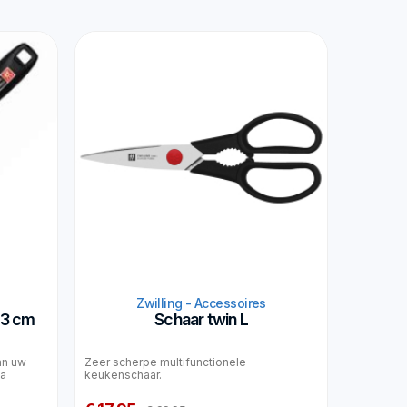
Zwilling - Accessoires
23 cm
Schaar twin L
an uw
Zeer scherpe multifunctionele
ua
keukenschaar.