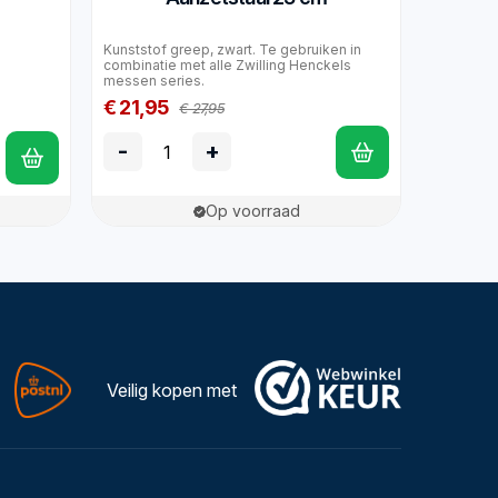
Kunststof greep, zwart. Te gebruiken in
combinatie met alle Zwilling Henckels
messen series.
€ 21,95
€ 27,95
-
+
Op voorraad
Veilig kopen met