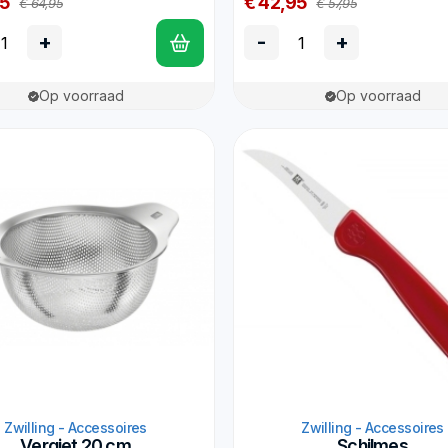
95
€ 42,95
€ 64,95
€ 57,95
+
-
+
Op voorraad
Op voorraad
Zwilling - Accessoires
Zwilling - Accessoires
Vergiet 20 cm
Schilmes