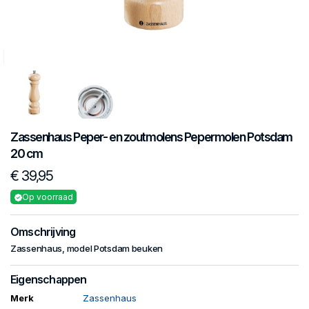
Zassenhaus
Peper- en zoutmolens
Pepermolen Potsdam
20 cm
€ 39,95
Op voorraad
Omschrijving
Zassenhaus, model Potsdam beuken
Eigenschappen
Merk
Zassenhaus