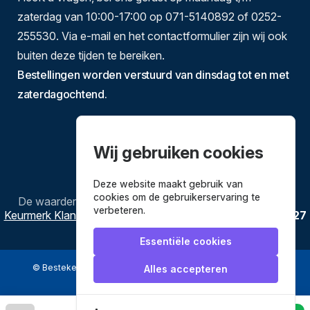
zaterdag van 10:00-17:00 op 071-5140892 of 0252-
255530. Via e-mail en het contactformulier zijn wij ook
buiten deze tijden te bereiken.
Bestellingen worden verstuurd van dinsdag tot en met
zaterdagochtend.
Wij gebruiken cookies
Deze website maakt gebruik van
cookies om de gebruikerservaring te
De waardering van
Bestekenpannen.nl
bij
Webwinkel
verbeteren.
Keurmerk Klantbeoordelingen
is
9.8
/
10
gebaseerd op
3627
reviews.
Essentiële cookies
© Bestekenpannen.nl 2026
een webshop van
Alles accepteren
Veilig betalen met