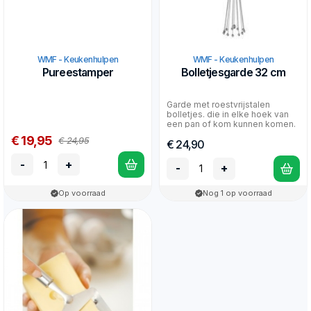
WMF - Keukenhulpen
WMF - Keukenhulpen
Pureestamper
Bolletjesgarde 32 cm
Garde met roestvrijstalen
bolletjes. die in elke hoek van
een pan of kom kunnen komen.
€ 19,95
€ 24,95
€ 24,90
-
+
-
+
Op voorraad
Nog 1 op voorraad