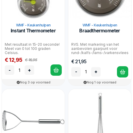
WMF - Keukenhulpen
WMF - Keukenhulpen
Instant Thermometer
Braadthermometer
Met resultaat in 15-20 seconde!
RVS. Met markering van het
Meet van 0 tot 100 graden
aanbevolen gaarpunt voor
Celsius.
rund-/kalfs-/lams-/varkensvlees
en gevogelte. Meet...
€ 12,95
€ 16,95
€ 21,95
-
+
-
+
Nog 3 op voorraad
Nog 1 op voorraad