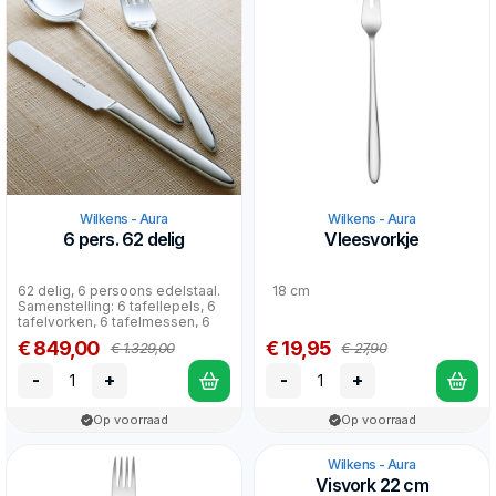
Wilkens - Aura
Wilkens - Aura
6 pers. 62 delig
Vleesvorkje
62 delig, 6 persoons edelstaal.
18 cm
Samenstelling: 6 tafellepels, 6
tafelvorken, 6 tafelmessen, 6
dessertlepe...
€ 849,00
€ 19,95
€ 1.329,00
€ 27,90
-
+
-
+
Op voorraad
Op voorraad
Wilkens - Aura
Visvork 22 cm