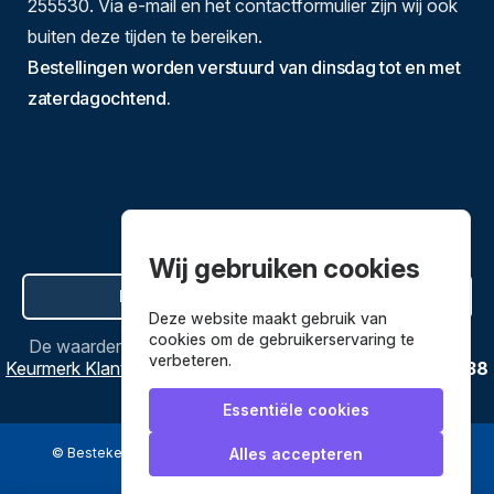
255530. Via e-mail en het contactformulier zijn wij ook
buiten deze tijden te bereiken.
Bestellingen worden verstuurd van dinsdag tot en met
zaterdagochtend.
Wij gebruiken cookies
Hier de overeenkomst ontbinden
Deze website maakt gebruik van
cookies om de gebruikerservaring te
De waardering van
Bestekenpannen.nl
bij
Webwinkel
verbeteren.
Keurmerk Klantbeoordelingen
is
9.8
/
10
gebaseerd op
3638
reviews.
Essentiële cookies
© Bestekenpannen.nl 2026
een webshop van
Alles accepteren