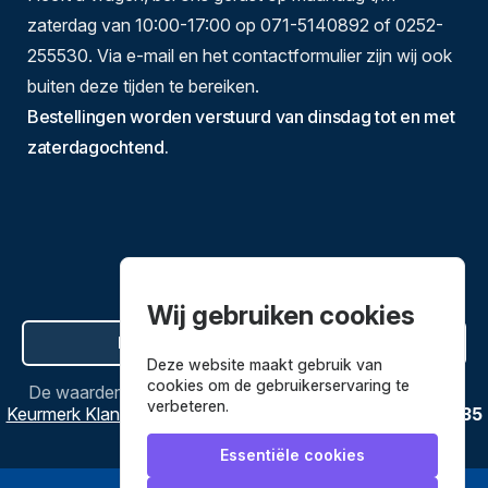
zaterdag van 10:00-17:00 op 071-5140892 of 0252-
255530. Via e-mail en het contactformulier zijn wij ook
buiten deze tijden te bereiken.
Bestellingen worden verstuurd van dinsdag tot en met
zaterdagochtend.
Wij gebruiken cookies
Hier de overeenkomst ontbinden
Deze website maakt gebruik van
cookies om de gebruikerservaring te
De waardering van
Bestekenpannen.nl
bij
Webwinkel
verbeteren.
Keurmerk Klantbeoordelingen
is
9.8
/
10
gebaseerd op
3635
reviews.
Essentiële cookies