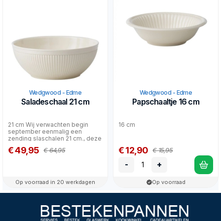
Wedgwood - Edme
Wedgwood - Edme
Saladeschaal 21 cm
Papschaaltje 16 cm
21 cm Wij verwachten begin
16 cm
september eenmalig een
zending slaschalen 21 cm., deze
kunnen telefonisch of...
€ 49,95
€ 12,90
€ 64,95
€ 15,95
-
+
Op voorraad in 20 werkdagen
Op voorraad