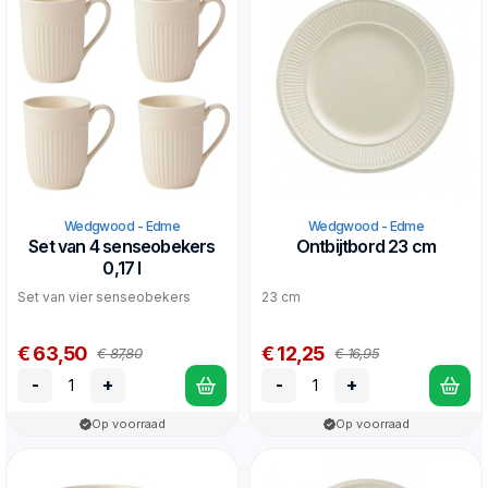
Wedgwood - Edme
Wedgwood - Edme
Set van 4 senseobekers
Ontbijtbord 23 cm
0,17 l
Set van vier senseobekers
23 cm
€ 63,50
€ 12,25
€ 87,80
€ 16,95
-
+
-
+
Op voorraad
Op voorraad