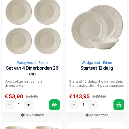
Wedgwood - Edme
Wedgwood - Edme
Set van 4 Dinerborden 26
Startset 12 delig
cm
Voordelige set van vier
Startset 12 delig, 4 dinerborden,
dinerborden.
4 ontbijtborden, 4 papschaaltjes
€ 53,90
€ 143,95
€ 75,80
€ 207,40
-
+
-
+
Op voorraad
Op voorraad