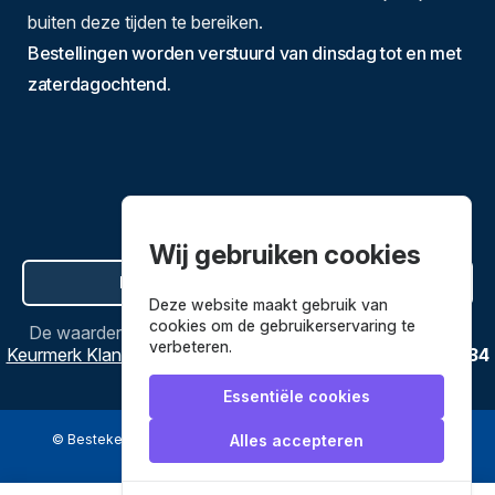
buiten deze tijden te bereiken.
Bestellingen worden verstuurd van dinsdag tot en met
zaterdagochtend.
Wij gebruiken cookies
Hier de overeenkomst ontbinden
Deze website maakt gebruik van
cookies om de gebruikerservaring te
De waardering van
Bestekenpannen.nl
bij
Webwinkel
verbeteren.
Keurmerk Klantbeoordelingen
is
9.8
/
10
gebaseerd op
3634
reviews.
Essentiële cookies
© Bestekenpannen.nl 2026
een webshop van
Alles accepteren
Veilig betalen met