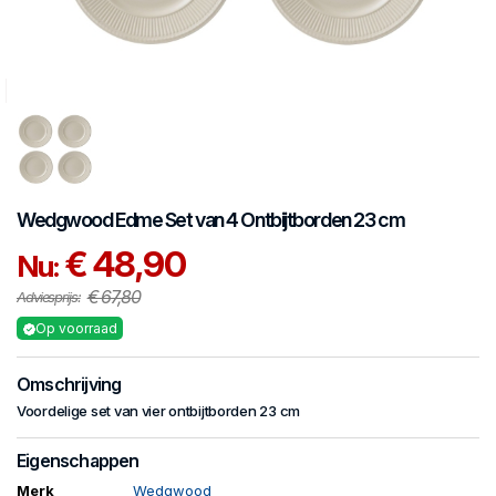
Wedgwood
Edme
Set van 4 Ontbijtborden 23 cm
€ 48,90
Nu:
€ 67,80
Adviesprijs:
Op voorraad
Omschrijving
Voordelige set van vier ontbijtborden 23 cm
Eigenschappen
Merk
Wedgwood