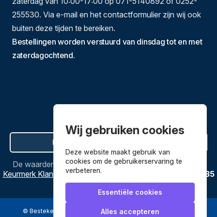
zaterdag van 10:00-17:00 op 071-5140892 of 0252-
255530. Via e-mail en het contactformulier zijn wij ook
buiten deze tijden te bereiken.
Bestellingen worden verstuurd van dinsdag tot en met
zaterdagochtend.
Wij gebruiken cookies
Hier de overeenkomst ontbinden
Deze website maakt gebruik van
cookies om de gebruikerservaring te
De waardering van
Bestekenpannen.nl
bij
Webwinkel
verbeteren.
Keurmerk Klantbeoordelingen
is
9.8
/
10
gebaseerd op
3635
reviews.
Essentiële cookies
© Bestekenpannen.nl 2026
een webshop van
Alles accepteren