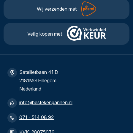
Wij verzenden met
Veilig kopen met
Satellietbaan 41 D
2181MG Hillegom
Nederland
info@bestekenpannen.nl
071 - 514 08 92
KVK: 28075079