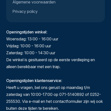
Algemene voorwaarden
Privacy policy
Openingstijden winkel
:
Woensdag: 13:00 - 16:00 uur
Vrijdag: 10:00 - 16:00 uur
Zaterdag: 10:00 - 14:30 uur
De winkel is gesitueerd op de eerste verdieping en
alleen bereikbaar met een trap.
Openingstijden klantenservice
:
Heeft u vragen, bel ons gerust op maandag t/m
zaterdag van 10:00-17:00 op 071-5140892 of 0252-
255530. Via e-mail en het contactformulier zijn wij ook
buiten deze tijden te bereiken.