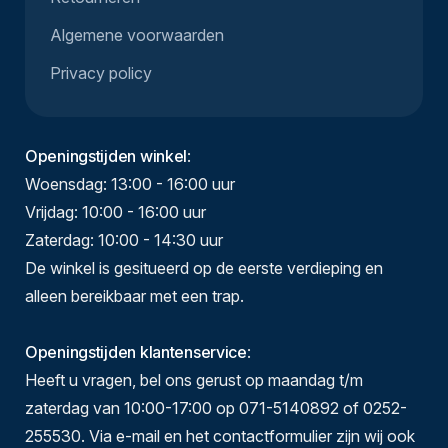
Algemene voorwaarden
Privacy policy
Openingstijden winkel
:
Woensdag: 13:00 - 16:00 uur
Vrijdag: 10:00 - 16:00 uur
Zaterdag: 10:00 - 14:30 uur
De winkel is gesitueerd op de eerste verdieping en
alleen bereikbaar met een trap.
Openingstijden klantenservice
:
Heeft u vragen, bel ons gerust op maandag t/m
zaterdag van 10:00-17:00 op 071-5140892 of 0252-
255530. Via e-mail en het contactformulier zijn wij ook