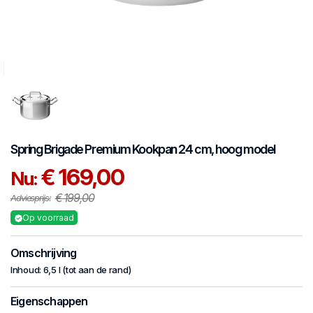
Spring
Brigade Premium
Kookpan 24 cm, hoog model
€ 169,00
Nu:
€ 199,00
Adviesprijs:
Op voorraad
Omschrijving
Inhoud: 6,5 l (tot aan de rand)
Eigenschappen