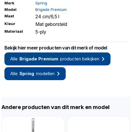
Merk
Spring
Model
Brigade Premium
Maat
24 cm/6,5 l
Kleur
Mat geborsteld
Materiaal
5-ply
Bekijk hier meer producten van dit merk of model
Alle
Brigade Premium
producten bekijken
Alle
Spring
modellen
Andere producten van dit merk en model