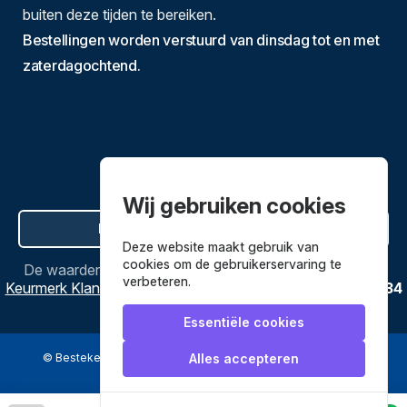
buiten deze tijden te bereiken.
Bestellingen worden verstuurd van dinsdag tot en met
zaterdagochtend.
Wij gebruiken cookies
Hier de overeenkomst ontbinden
Deze website maakt gebruik van
cookies om de gebruikerservaring te
De waardering van
Bestekenpannen.nl
bij
Webwinkel
verbeteren.
Keurmerk Klantbeoordelingen
is
9.8
/
10
gebaseerd op
3634
reviews.
Essentiële cookies
© Bestekenpannen.nl 2026
een webshop van
Alles accepteren
Veilig betalen met