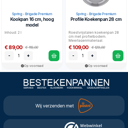
Spring - Brigade Premium
Spring - Brigade Premium
Kookpan 16 cm, hoog
Profile Koekenpan 28 cm
model
Inhoud: 2 l
Roestvrijstalen koekenpan 28
cm met profielbodem.
Meerlagenmateriaal.
Gelijkmatige warmteverdeling.
€ 89,00
€ 109,00
€ 119,00
€ 129,00
Gesch...
-
+
-
+
Op voorraad
Op voorraad
Wij verzenden met