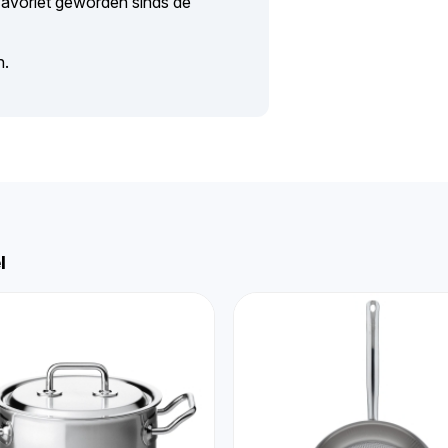
 favoriet geworden sinds de
en.
l