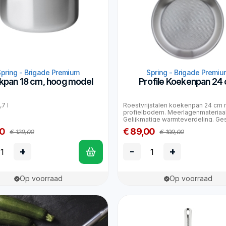
Spring - Brigade Premium
Spring - Brigade Premiu
kpan 18 cm, hoog model
Profile Koekenpan 24
,7 l
Roestvrijstalen koekenpan 24 cm 
profielbodem. Meerlagenmateriaal
Gelijkmatige warmteverdeling. Ges
00
€ 89,00
€ 129,00
€ 109,00
+
-
+
Op voorraad
Op voorraad