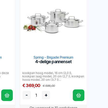
m
Spring - Brigade Premium
4-delige pannenset
an deze
kookpan hoog model, 16 cm (2,0 l),
n
kookpan laag model, 20 cm (2,7 l), kookpan
hoog model, 20 cm (3,7 l)...
€ 369,00
€ 586,00
-
+
Op voorraad in 10 werkdagen