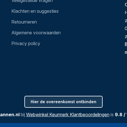
Veelgestelde vragen
O
Klachten en suggesties
H
Retourneren
0
Algemene voorwaarden
z
Privacy policy
B
Hier de overeenkomst ontbinden
annen.nl
bij
Webwinkel Keurmerk Klantbeoordelingen
is
9.8
/