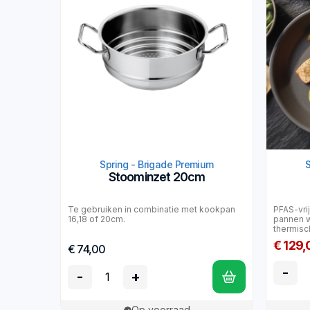
Spring - Brigade Premium
Stoominzet 20cm
Te gebruiken in combinatie met kookpan
PFAS-vri
16,18 of 20cm.
pannen w
thermisc
€ 129,
€ 74,00
-
-
+
Op voorraad