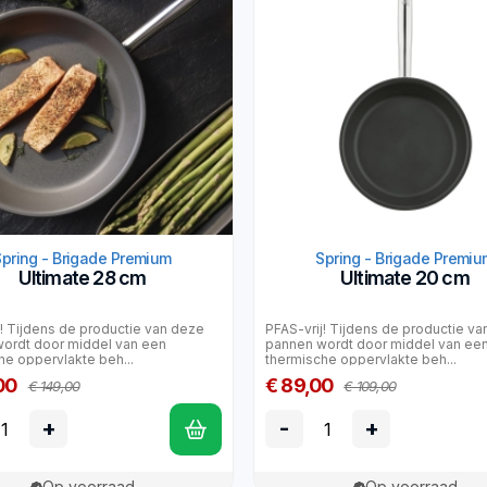
Spring - Brigade Premium
Spring - Brigade Premiu
Ultimate 28 cm
Ultimate 20 cm
j! Tijdens de productie van deze
PFAS-vrij! Tijdens de productie v
ordt door middel van een
pannen wordt door middel van ee
he oppervlakte beh...
thermische oppervlakte beh...
00
€ 89,00
€ 149,00
€ 109,00
+
-
+
Op voorraad
Op voorraad