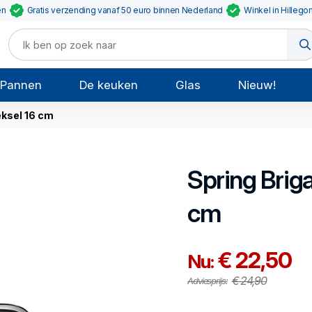
en
Gratis verzending vanaf 50 euro binnen Nederland
Winkel in Hillego
Pannen
De keuken
Glas
Nieuw!
ksel 16 cm
Spring
Brig
cm
€ 22,50
Nu:
€ 24,90
Adviesprijs: