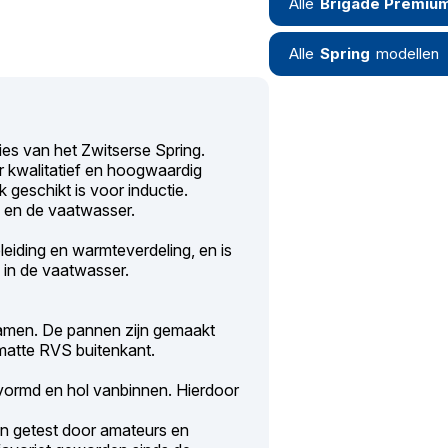
Alle
Brigade Premiu
Alle
Spring
modellen
es van het Zwitserse Spring.
or kwalitatief en hoogwaardig
 geschikt is voor inductie.
n en de vaatwasser.
eiding en warmteverdeling, en is
 in de vaatwasser.
samen. De pannen zijn gemaakt
matte RVS buitenkant.
vormd en hol vanbinnen. Hierdoor
en getest door amateurs en