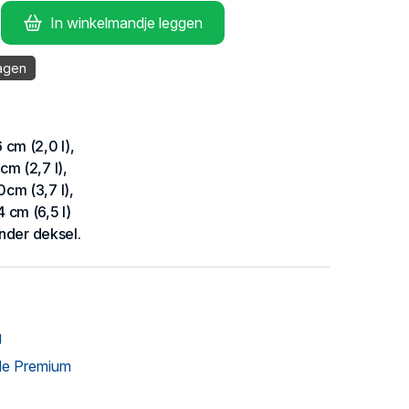
In winkelmandje leggen
agen
cm (2,0 l),
m (2,7 l),
cm (3,7 l),
cm (6,5 l)
onder deksel.
g
de Premium