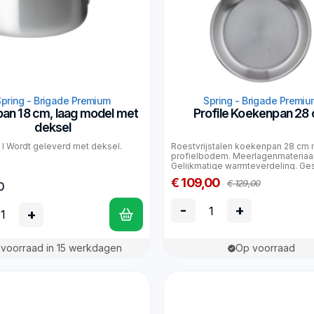
Spring - Brigade Premium
Spring - Brigade Premiu
pan 18 cm, laag model met
Profile Koekenpan 28
deksel
2 l Wordt geleverd met deksel.
Roestvrijstalen koekenpan 28 cm 
profielbodem. Meerlagenmateriaal
Gelijkmatige warmteverdeling. Ges
€ 109,00
€ 129,00
0
-
+
+
voorraad in 15 werkdagen
Op voorraad