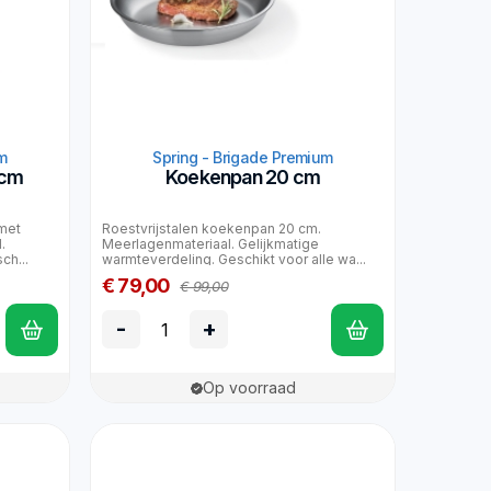
m
Spring - Brigade Premium
 cm
Koekenpan 20 cm
met
Roestvrijstalen koekenpan 20 cm.
.
Meerlagenmateriaal. Gelijkmatige
ch...
warmteverdeling. Geschikt voor alle wa...
€ 79,00
€ 99,00
-
+
Op voorraad