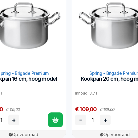
Spring - Brigade Premium
Spring - Brigade Premiu
kpan 16 cm, hoog model
Kookpan 20 cm, hoog m
 l
Inhoud: 3,7 l
00
€ 109,00
€ 119,00
€ 139,00
+
-
+
Op voorraad
Op voorraad