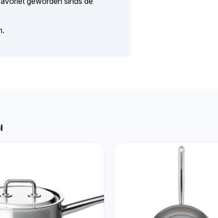
 favoriet geworden sinds de
en.
l