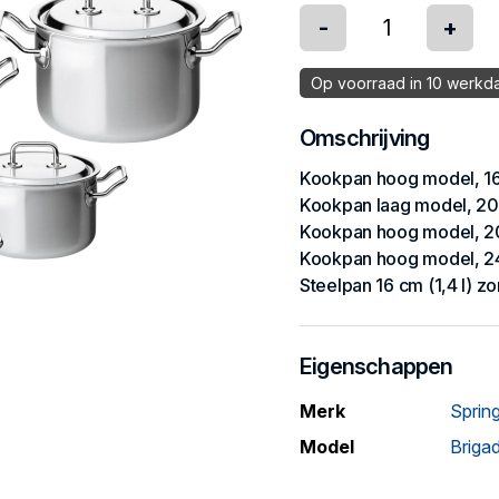
-
+
Op voorraad in 10 werkd
Omschrijving
Kookpan hoog model, 16 
Kookpan laag model, 20c
Kookpan hoog model, 20
Kookpan hoog model, 24 
Steelpan 16 cm (1,4 l) z
Eigenschappen
Merk
Sprin
Model
Briga