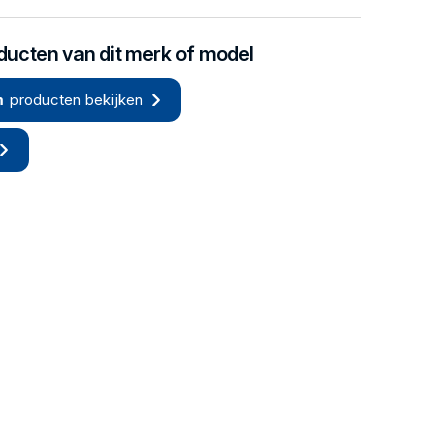
oducten van dit merk of model
m
producten bekijken