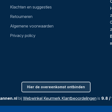
O
Klachten en suggesties
H
Retourneren
0
Algemene voorwaarden
z
Privacy policy
B
Hier de overeenkomst ontbinden
annen.nl
bij
Webwinkel Keurmerk Klantbeoordelingen
is
9.8
/