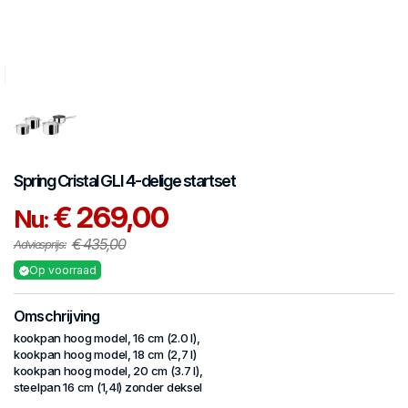
Spring
Cristal GLI
4-delige startset
€ 269,00
Nu:
€ 435,00
Adviesprijs:
Op voorraad
Omschrijving
kookpan hoog model, 16 cm (2.0 l),
kookpan hoog model, 18 cm (2,7 l)
kookpan hoog model, 20 cm (3.7 l),
steelpan 16 cm (1,4l) zonder deksel