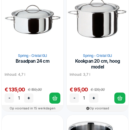
Spring - Cristal GLI
Spring - Cristal GLI
Braadpan 24 cm
Kookpan 20 cm, hoog
model
Inhoud: 4,7 l
Inhoud: 3,7 l
€ 135,00
€ 95,00
€ 159,00
€ 129,00
-
+
-
+
Op voorraad in 15 werkdagen
Op voorraad