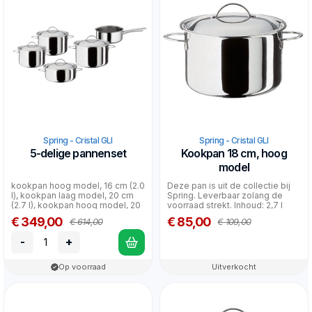
Spring - Cristal GLI
Spring - Cristal GLI
5-delige pannenset
Kookpan 18 cm, hoog
model
kookpan hoog model, 16 cm (2.0
Deze pan is uit de collectie bij
l), kookpan laag model, 20 cm
Spring. Leverbaar zolang de
(2.7 l), kookpan hoog model, 20
voorraad strekt. Inhoud: 2,7 l
cm (3.7 l)...
€ 349,00
€ 85,00
€ 614,00
€ 109,00
-
+
Op voorraad
Uitverkocht