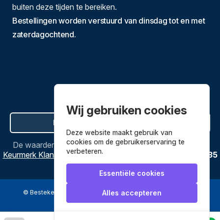
buiten deze tijden te bereiken.
Bestellingen worden verstuurd van dinsdag tot en met
zaterdagochtend.
Wij gebruiken cookies
Hier de overeenkomst ontbinden
Deze website maakt gebruik van
cookies om de gebruikerservaring te
De waardering van
Bestekenpannen.nl
bij
Webwinkel
verbeteren.
Keurmerk Klantbeoordelingen
is
9.8
/
10
gebaseerd op
3635
reviews.
Essentiële cookies
© Bestekenpannen.nl 2026
een webshop van
Alles accepteren
Veilig betalen met