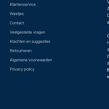
V
Klantenservice
Z
Weetjes
D
a
Contact
Veelgestelde vragen
O
Klachten en suggesties
H
Retourneren
0
Algemene voorwaarden
z
Privacy policy
B