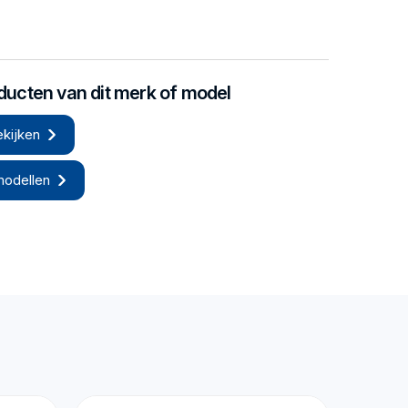
oducten van dit merk of model
kijken
odellen