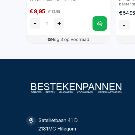
bestendi
€ 9,95
€ 13,95
€ 54,9
-
+
-
Nog 3 op voorraad
Satellietbaan 41 D
2181MG Hillegom