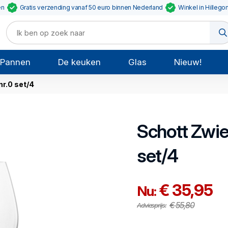
en
Gratis verzending vanaf 50 euro binnen Nederland
Winkel in Hillego
Pannen
De keuken
Glas
Nieuw!
nr.0 set/4
Schott Zwie
set/4
€ 35,95
Nu:
€ 55,80
Adviesprijs: