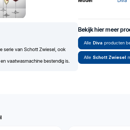
Model
Diva
Bekijk hier meer pr
Alle
Diva
producten be
le serie van Schott Zwiesel, ook
Alle
Schott Zwiesel
m
r en vaatwasmachine bestendig is.
l