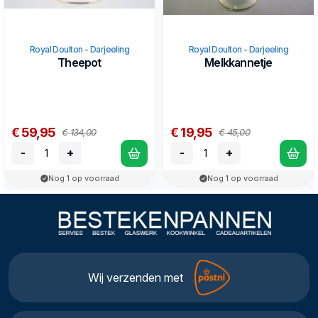
Royal Doulton - Darjeeling
Royal Doulton - Darjeeling
Theepot
Melkkannetje
€ 59,95
€ 19,95
€ 134,00
€ 45,00
-
+
-
+
Nog 1 op voorraad
Nog 1 op voorraad
Wij verzenden met