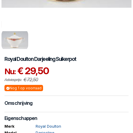
Royal Doulton
Darjeeling
Suikerpot
€ 29,50
Nu:
€ 72,50
Adviesprijs:
Nog 1 op voorraad
Omschrijving
Eigenschappen
Merk
Royal Doulton
Model
Darjeeling