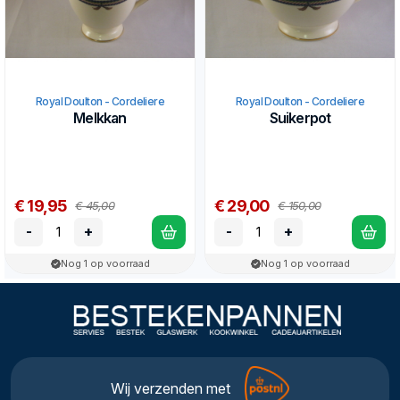
Royal Doulton - Cordeliere
Royal Doulton - Cordeliere
Melkkan
Suikerpot
€ 19,95
€ 29,00
€ 45,00
€ 150,00
-
+
-
+
Nog 1 op voorraad
Nog 1 op voorraad
Wij verzenden met