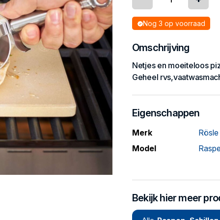
Nog 3 op voorraad
Omschrijving
Netjes en moeiteloos piz
Geheel rvs,vaatwasmac
Eigenschappen
Merk
Rösle
Model
Raspen
Bekijk hier meer pr