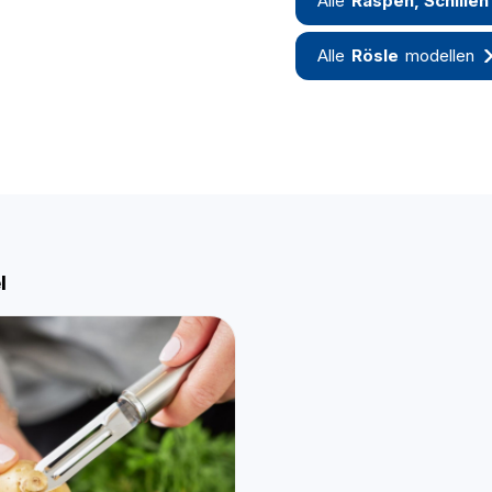
Alle
Raspen, Schillen
Alle
Rösle
modellen
l