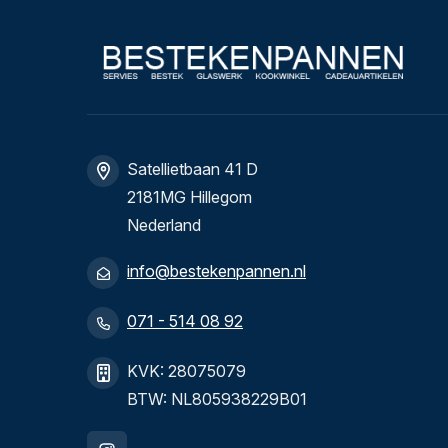
Satellietbaan 41 D
2181MG Hillegom
Nederland
info@bestekenpannen.nl
071 - 514 08 92
KVK: 28075079
BTW: NL805938229B01