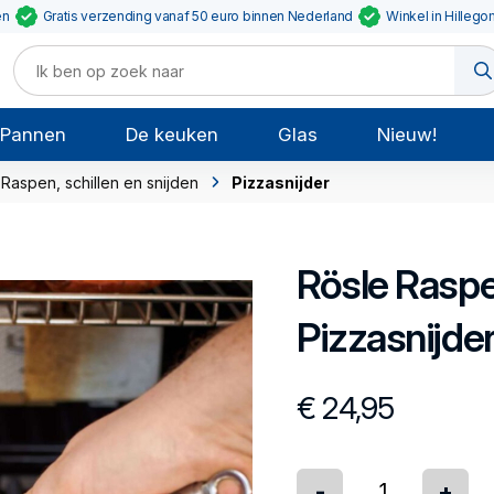
en
Gratis verzending vanaf 50 euro binnen Nederland
Winkel in Hillego
Pannen
De keuken
Glas
Nieuw!
Raspen, schillen en snijden
Pizzasnijder
Rösle
Raspen
Pizzasnijde
€ 24,95
-
+