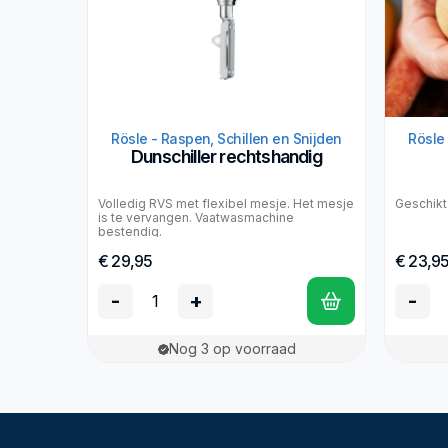
Rösle - Raspen, Schillen en Snijden
Rösle 
Dunschiller rechtshandig
Volledig RVS met flexibel mesje. Het mesje
Geschikt
is te vervangen. Vaatwasmachine
bestendig.
€ 29,95
€ 23,9
-
+
-
Nog 3 op voorraad