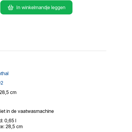
In winkelmandje leggen
thal
02
/28,5 cm
iet in de vaatwasmachine
: 0,65 l
e: 28,5 cm