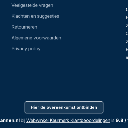
Veelgestelde vragen
O
Klachten en suggesties
H
Retourneren
0
Algemene voorwaarden
z
Privacy policy
B
Hier de overeenkomst ontbinden
annen.nl
bij
Webwinkel Keurmerk Klantbeoordelingen
is
9.8
/