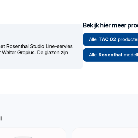
Bekijk hier meer pr
Alle
TAC 02
producte
het Rosenthal Studio Line-servies
Walter Gropius. De glazen zijn
Alle
Rosenthal
model
l