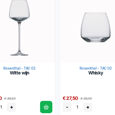
Rosenthal - TAC 02
Rosenthal - TAC 02
Witte wijn
Whisky
0
€ 27,50
€ 35,50
€ 33,00
+
-
+