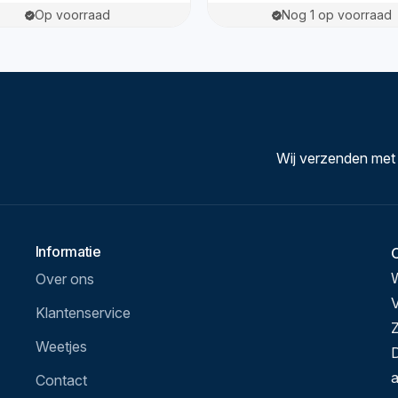
Op voorraad
Nog 1 op voorraad
Wij verzenden met
Informatie
Over ons
V
Klantenservice
Z
Weetjes
D
a
Contact