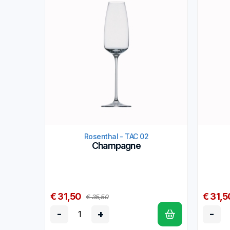
Rosenthal - TAC 02
Champagne
€ 31,50
€ 31,5
€ 35,50
-
+
-