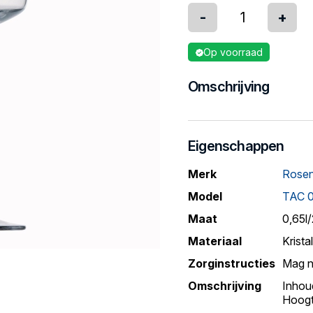
-
+
Op voorraad
Omschrijving
Eigenschappen
Merk
Rosen
Model
TAC 
Maat
0,65l
Materiaal
Kristal
Zorginstructies
Mag n
Omschrijving
Inhoud
Hoogt