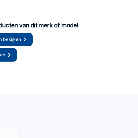
oducten van dit merk of model
n bekijken
len