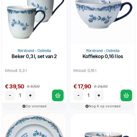
Rörstrand - Ostindia
Rörstrand - Ostindia
Beker 0,3 l, set van 2
Koffiekop 0,16 l los
Inhoud: 0,3 l
Inhoud: 0,16 l
€ 39,50
€ 17,90
€ 57,00
€ 24,90
-
+
-
+
Op voorraad
Nog 6 op voorraad