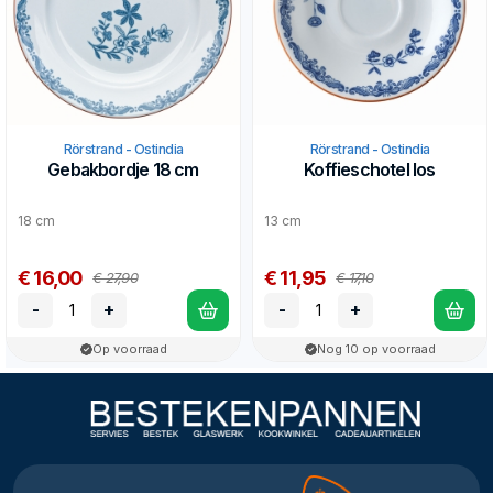
Rörstrand - Ostindia
Rörstrand - Ostindia
Gebakbordje 18 cm
Koffieschotel los
18 cm
13 cm
€ 16,00
€ 11,95
€ 27,90
€ 17,10
-
+
-
+
Op voorraad
Nog 10 op voorraad