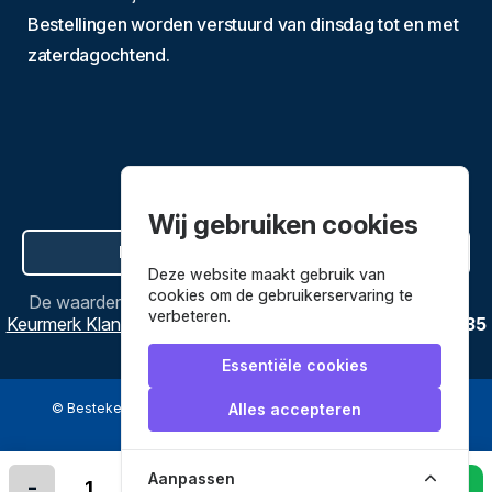
Bestellingen worden verstuurd van dinsdag tot en met
zaterdagochtend.
Wij gebruiken cookies
Hier de overeenkomst ontbinden
Deze website maakt gebruik van
cookies om de gebruikerservaring te
De waardering van
Bestekenpannen.nl
bij
Webwinkel
verbeteren.
Keurmerk Klantbeoordelingen
is
9.8
/
10
gebaseerd op
3635
reviews.
Essentiële cookies
© Bestekenpannen.nl 2026
een webshop van
Alles accepteren
Veilig betalen met
Aanpassen
-
+
In winkelmandje leggen