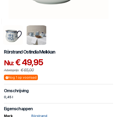
Rörstrand
Ostindia
Melkkan
€ 49,95
Nu:
€ 65,00
Adviesprijs:
Nog 1 op voorraad
Omschrijving
0,45 l
Eigenschappen
Merk
Rörstrand