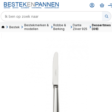
Bestekmerken &
Robbe &
Dante
Dessertmes
Bestek
modellen
Berking
Zilver 925
(09)