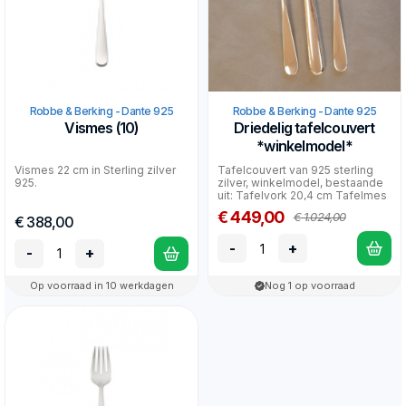
Robbe & Berking - Dante 925
Robbe & Berking - Dante 925
Vismes (10)
Driedelig tafelcouvert
*winkelmodel*
Vismes 22 cm in Sterling zilver
Tafelcouvert van 925 sterling
925.
zilver, winkelmodel, bestaande
uit: Tafelvork 20,4 cm Tafelmes
23,7 cm T...
€ 449,00
€ 1.024,00
€ 388,00
-
+
-
+
Op voorraad in 10 werkdagen
Nog 1 op voorraad