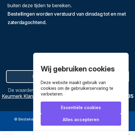
buiten deze tijden te bereiken.
Bestellingen worden verstuurd van dinsdag tot en met
zaterdagochtend.
Wij gebruiken cookies
Hier de overeenkomst ontbinden
Deze website maakt gebruik van
cookies om de gebruikerservaring te
De waardering van
Bestekenpannen.nl
bij
Webwinkel
verbeteren.
Keurmerk Klantbeoordelingen
is
9.8
/
10
gebaseerd op
3635
reviews.
Essentiële cookies
© Bestekenpannen.nl 2026
een webshop van
Alles accepteren
Veilig betalen met