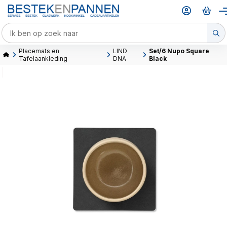
Placemats en
LIND
Set/6 Nupo Square
Tafelaankleding
DNA
Black