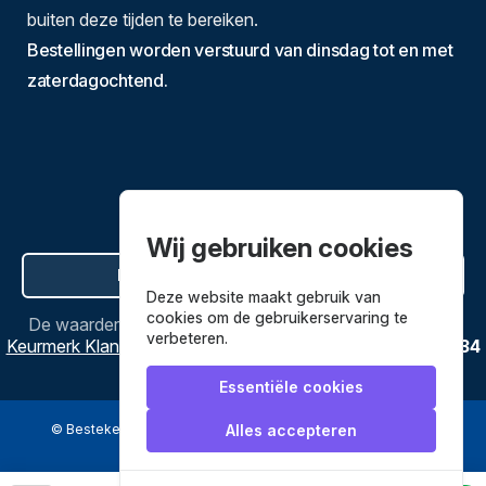
buiten deze tijden te bereiken.
Bestellingen worden verstuurd van dinsdag tot en met
zaterdagochtend.
Wij gebruiken cookies
Hier de overeenkomst ontbinden
Deze website maakt gebruik van
cookies om de gebruikerservaring te
De waardering van
Bestekenpannen.nl
bij
Webwinkel
verbeteren.
Keurmerk Klantbeoordelingen
is
9.8
/
10
gebaseerd op
3634
reviews.
Essentiële cookies
© Bestekenpannen.nl 2026
een webshop van
Alles accepteren
Veilig betalen met