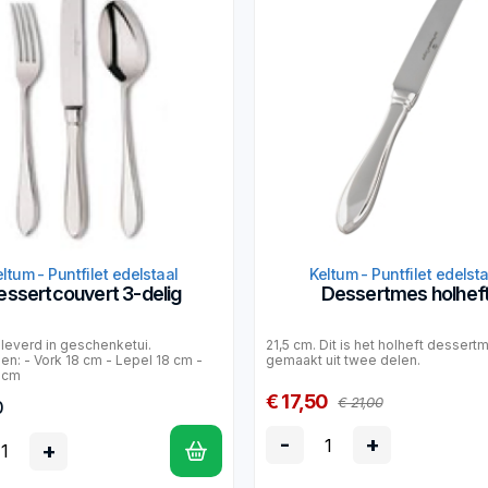
ltum - Puntfilet edelstaal
Keltum - Puntfilet edelst
essertcouvert 3-delig
Dessertmes holhef
leverd in geschenketui.
21,5 cm. Dit is het holheft dessert
en: - Vork 18 cm - Lepel 18 cm -
gemaakt uit twee delen.
 cm
€ 17,50
€ 21,00
0
-
+
+