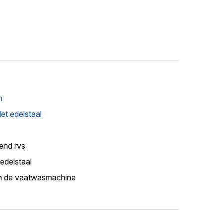
m
let edelstaal
end rvs
edelstaal
n de vaatwasmachine