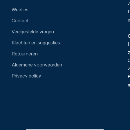
Z
Weetjes
D
a
Contact
Veelgestelde vragen
O
Klachten en suggesties
H
Retourneren
0
Algemene voorwaarden
z
Privacy policy
B