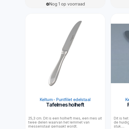
Nog 1 op voorraad
Keltum - Puntfilet edelstaal
Ke
Tafelmes holheft
25,3 cm. Dit is een holheft mes, een mes uit
Dit is he
twee delen waarvan het lemmet van
de huidi
messenstaal gemaakt wordt.
stuk....