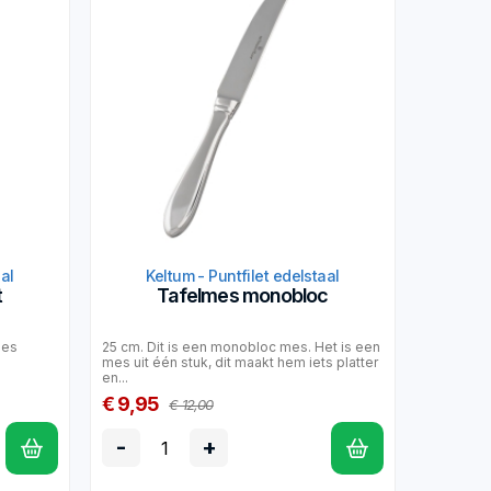
aal
Keltum - Puntfilet edelstaal
t
Tafelmes monobloc
mes
25 cm. Dit is een monobloc mes. Het is een
mes uit één stuk, dit maakt hem iets platter
en...
€ 9,95
€ 12,00
-
+