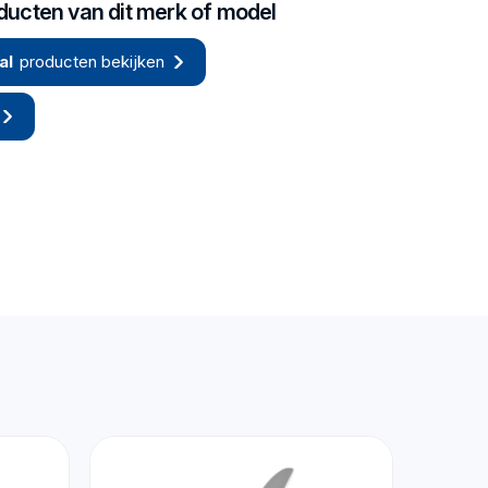
oducten van dit merk of model
al
producten bekijken