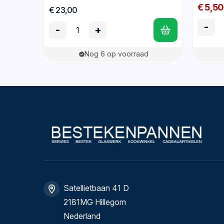
€ 5,50
€ 23,00
-
-
+
Nog 6 op voorraad
Satellietbaan 41 D
2181MG Hillegom
Nederland