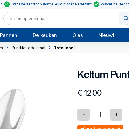
en
Gratis verzending vanaf 50 euro binnen Nederland
Winkel in Hillego
Pannen
De keuken
Glas
Nieuw!
um
Puntfilet edelstaal
Tafellepel
Keltum
Punt
€ 12,00
-
+
Nog 3 op voorraad