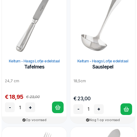
Keltum - Haags Lofje edelstaal
Keltum - Haags Lofje edelstaal
Tafelmes
Sauslepel
24,7 cm
18,5cm
€ 18,95
€ 23,00
€ 23,00
-
+
-
+
Op voorraad
Nog 1 op voorraad