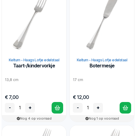
Keltum - Haags Lofje edelstaal
Keltum - Haags Lofje edelstaal
Taart-/kindervorkje
Botermesje
13,8 cm
17 cm
€ 7,00
€ 12,00
-
+
-
+
Nog 4 op voorraad
Nog 1 op voorraad