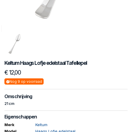
Keltum
Haags Lofje edelstaal
Tafellepel
€ 12,00
Nog 9 op voorraad
Omschrijving
21 cm
Eigenschappen
Merk
Keltum
Model
Haags Lofje edelstaal