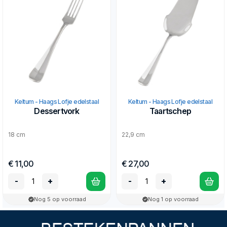
Keltum - Haags Lofje edelstaal
Keltum - Haags Lofje edelstaal
Dessertvork
Taartschep
18 cm
22,9 cm
€ 11,00
€ 27,00
-
+
-
+
Nog 5 op voorraad
Nog 1 op voorraad