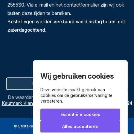
255530. Via e-mail en het contactformulier zijn wij ook
buiten deze tijden te bereiken.
Bestellingen worden verstuurd van dinsdag tot en met
zaterdagochtend.
Wij gebruiken cookies
Hier de overeenkomst ontbinden
Deze website maakt gebruik van
cookies om de gebruikerservaring te
De waardering van
Bestekenpannen.nl
bij
Webwinkel
verbeteren.
Keurmerk Klantbeoordelingen
is
9.8
/
10
gebaseerd op
3634
reviews.
Essentiële cookies
© Bestekenpannen.nl 2026
een webshop van
Alles accepteren