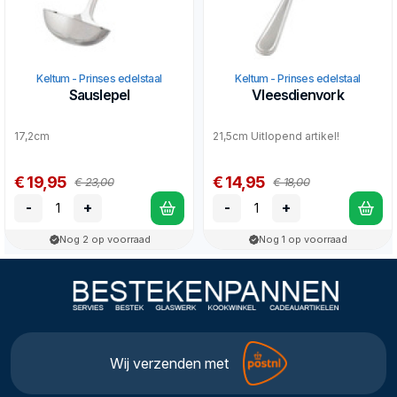
Keltum - Prinses edelstaal
Keltum - Prinses edelstaal
Sauslepel
Vleesdienvork
17,2cm
21,5cm Uitlopend artikel!
€ 19,95
€ 14,95
€ 23,00
€ 18,00
-
+
-
+
Nog 2 op voorraad
Nog 1 op voorraad
Wij verzenden met