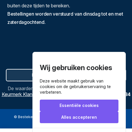
buiten deze tijden te bereiken.
Bestellingen worden verstuurd van dinsdag tot en met
zaterdagochtend.
Wij gebruiken cookies
Hier de overeenkomst ontbinden
Deze website maakt gebruik van
cookies om de gebruikerservaring te
De waardering van
Bestekenpannen.nl
bij
Webwinkel
verbeteren.
Keurmerk Klantbeoordelingen
is
9.8
/
10
gebaseerd op
3634
reviews.
Essentiële cookies
© Bestekenpannen.nl 2026
een webshop van
Alles accepteren
Veilig betalen met