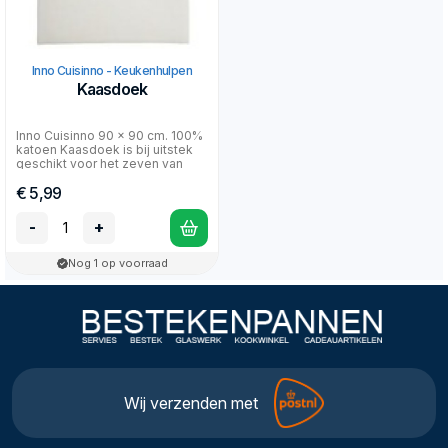
Inno Cuisinno - Keukenhulpen
Kaasdoek
Inno Cuisinno 90 x 90 cm. 100%
katoen Kaasdoek is bij uitstek
geschikt voor het zeven van
bouillons, sa...
€ 5,99
-
+
Nog 1 op voorraad
Wij verzenden met