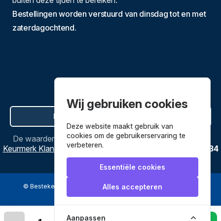
buiten deze tijden te bereiken.
Bestellingen worden verstuurd van dinsdag tot en met
zaterdagochtend.
Wij gebruiken cookies
Hier de overeenkomst ontbinden
Deze website maakt gebruik van
cookies om de gebruikerservaring te
De waardering van
Bestekenpannen.nl
bij
Webwinkel
verbeteren.
Keurmerk Klantbeoordelingen
is
9.8
/
10
gebaseerd op
3634
reviews.
Essentiële cookies
© Bestekenpannen.nl 2026
een webshop van
Alles accepteren
Veilig betalen met
Aanpassen