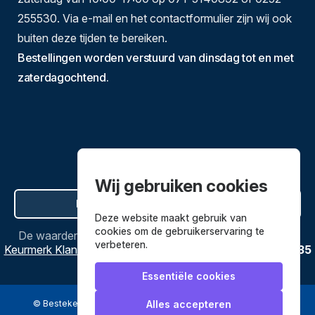
255530. Via e-mail en het contactformulier zijn wij ook
buiten deze tijden te bereiken.
Bestellingen worden verstuurd van dinsdag tot en met
zaterdagochtend.
Wij gebruiken cookies
Hier de overeenkomst ontbinden
Deze website maakt gebruik van
cookies om de gebruikerservaring te
De waardering van
Bestekenpannen.nl
bij
Webwinkel
verbeteren.
Keurmerk Klantbeoordelingen
is
9.8
/
10
gebaseerd op
3635
reviews.
Essentiële cookies
© Bestekenpannen.nl 2026
een webshop van
Alles accepteren