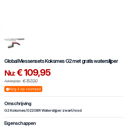
Global
Messensets
Koksmes G2 met gratis waterslijper
€ 109,95
Nu:
€ 157,00
Adviesprijs:
Nog 4 op voorraad
Omschrijving
G2 Koksmes/0220BR Waterslijper zwart/rood
Eigenschappen