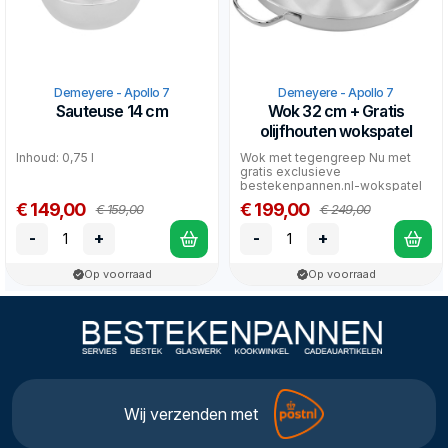
Demeyere - Apollo 7
Demeyere - Apollo 7
Sauteuse 14 cm
Wok 32 cm + Gratis
olijfhouten wokspatel
Inhoud: 0,75 l
Wok met tegengreep Nu met
gratis exclusieve
bestekenpannen.nl-wokspatel
van olijfhout!
€ 149,00
€ 199,00
€ 159,00
€ 249,00
-
+
-
+
Op voorraad
Op voorraad
Wij verzenden met