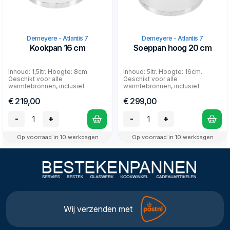
Demeyere - Atlantis 7
Demeyere - Atlantis 7
Kookpan 16 cm
Soeppan hoog 20 cm
Inhoud: 1,5ltr. Hoogte: 8cm.
Inhoud: 5ltr. Hoogte: 16cm.
Geschikt voor alle
Geschikt voor alle
warmtebronnen, inclusief
warmtebronnen, inclusief
inductie en oven. 30 jaar fabrie...
inductie en oven. 30 jaar
€ 219,00
€ 299,00
fabriek...
-
+
-
+
Op voorraad in 10 werkdagen
Op voorraad in 10 werkdagen
Wij verzenden met