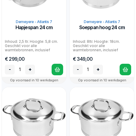
Demeyere - Atlantis 7
Demeyere - Atlantis 7
Hapjespan 24 cm
Soeppan hoog 24 cm
Inhoud: 2,5 ltr. Hoogte: 5,8 cm.
Inhoud: 8ltr. Hoogte: 18cm.
Geschikt voor alle
Geschikt voor alle
warmtebronnen, inclusief
warmtebronnen, inclusief
inductie en oven. 30 jaar f...
inductie en oven. 30 jaar
€ 299,00
€ 349,00
fabriek...
-
+
-
+
Op voorraad in 10 werkdagen
Op voorraad in 10 werkdagen