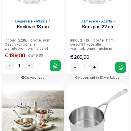
Demeyere - Atlantis 7
Demeyere - Atlantis 7
Kookpan 18 cm
Kookpan 22 cm
Inhoud: 2,2ltr. Hoogte: 9cm.
Inhoud: 4ltr. Hoogte: 11cm.
Geschikt voor alle
Geschikt voor alle
warmtebronnen, inclusief
warmtebronnen, inclusief
inductie en oven. 30 jaar fabrie...
inductie en oven. 30 jaar
€ 199,00
€ 249,00
€ 289,00
fabriek...
-
+
-
+
Op voorraad
Op voorraad in 10 werkdagen