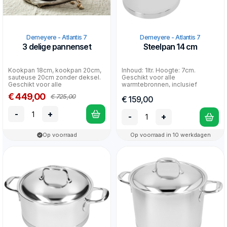
Demeyere - Atlantis 7
Demeyere - Atlantis 7
3 delige pannenset
Steelpan 14 cm
Kookpan 18cm, kookpan 20cm,
Inhoud: 1ltr. Hoogte: 7cm.
sauteuse 20cm zonder deksel.
Geschikt voor alle
Geschikt voor alle
warmtebronnen, inclusief
warmtebronnen, inclusief ind...
inductie en oven. 30 jaar
€ 449,00
€ 725,00
€ 159,00
fabriek...
-
+
-
+
Op voorraad
Op voorraad in 10 werkdagen