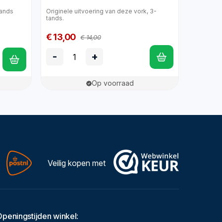
tands
Originele uitvoering van deze vork, 3-
tands.
€ 13,00
€ 14,00
-
+
Op voorraad
Veilig kopen met
Openingstijden winkel
: