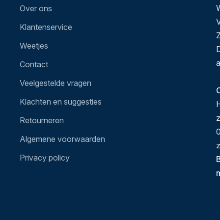
Over ons
V
Klantenservice
Z
Weetjes
D
a
Contact
Veelgestelde vragen
O
Klachten en suggesties
H
Retourneren
0
Algemene voorwaarden
z
Privacy policy
B