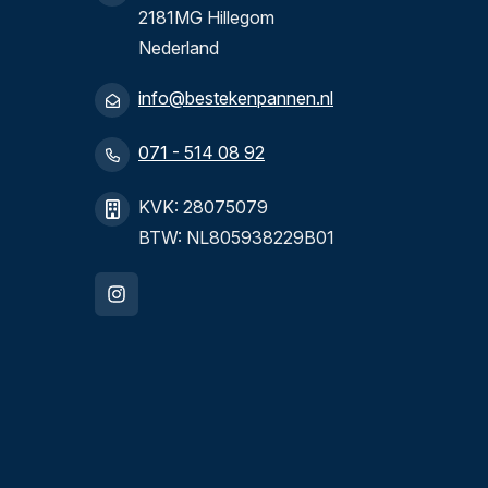
2181MG Hillegom
Nederland
info@bestekenpannen.nl
071 - 514 08 92
KVK: 28075079
BTW: NL805938229B01