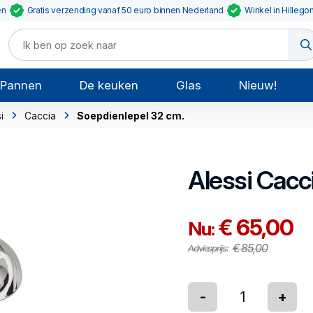
en
Gratis verzending vanaf 50 euro binnen Nederland
Winkel in Hillego
Pannen
De keuken
Glas
Nieuw!
i
Caccia
Soepdienlepel 32 cm.
Alessi
Cacc
€ 65,00
Nu:
€ 85,00
Adviesprijs:
-
+