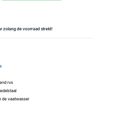
ar zolang de voorraad strekt!
a
m
end rvs
edelstaal
n de vaatwasser