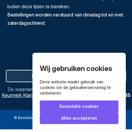
buiten deze tijden te bereiken.
Bestellingen worden verstuurd van dinsdag tot en met
zaterdagochtend.
Wij gebruiken cookies
Hier de overeenkomst ontbinden
Deze website maakt gebruik van
cookies om de gebruikerservaring te
De waardering van
Bestekenpannen.nl
bij
Webwinkel
verbeteren.
Keurmerk Klantbeoordelingen
is
9.8
/
10
gebaseerd op
3635
reviews.
Essentiële cookies
© Bestekenpannen.nl 2026
een webshop van
Alles accepteren
Veilig betalen met