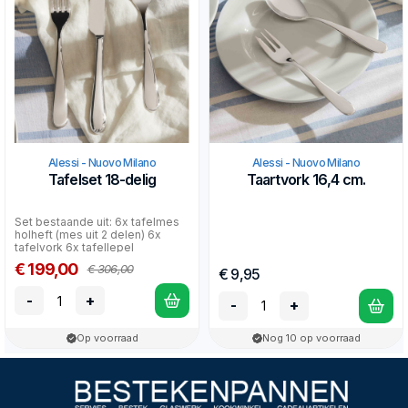
Alessi - Nuovo Milano
Alessi - Nuovo Milano
Tafelset 18-delig
Taartvork 16,4 cm.
Set bestaande uit: 6x tafelmes
holheft (mes uit 2 delen) 6x
tafelvork 6x tafellepel
€ 199,00
€ 306,00
€ 9,95
-
+
-
+
Op voorraad
Nog 10 op voorraad