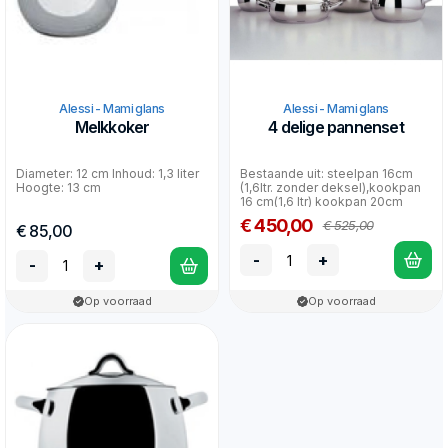
Alessi - Mami glans
Alessi - Mami glans
Melkkoker
4 delige pannenset
Diameter: 12 cm Inhoud: 1,3 liter
Bestaande uit: steelpan 16cm
Hoogte: 13 cm
(1,6ltr. zonder deksel),kookpan
16 cm(1,6 ltr) kookpan 20cm
(3,1ltr), braadp...
€ 450,00
€ 525,00
€ 85,00
-
+
-
+
Op voorraad
Op voorraad