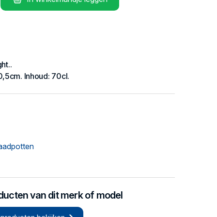
ht..
0,5cm. Inhoud: 70cl.
aadpotten
oducten van dit merk of model