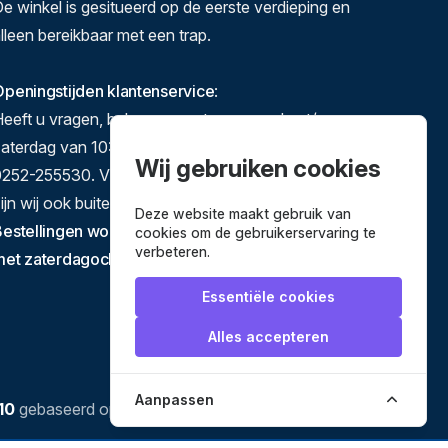
e winkel is gesitueerd op de eerste verdieping en
lleen bereikbaar met een trap.
peningstijden klantenservice
:
eeft u vragen, bel ons gerust op maandag t/m
zaterdag van 10:00-17:00 op 071-5140892 of
Wij gebruiken cookies
252-255530. Via e-mail en het contactformulier
ijn wij ook buiten deze tijden te bereiken.
Deze website maakt gebruik van
estellingen worden verstuurd van dinsdag tot en
cookies om de gebruikerservaring te
verbeteren.
met zaterdagochtend.
Essentiële cookies
Alles accepteren
Aanpassen
10
gebaseerd op
3627
reviews.