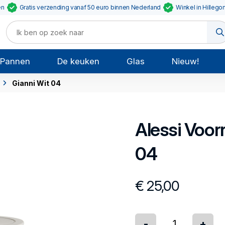
en
Gratis verzending vanaf 50 euro binnen Nederland
Winkel in Hillego
Pannen
De keuken
Glas
Nieuw!
Gianni Wit 04
Alessi
Voor
04
€ 25,00
-
+