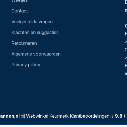
Weetjes
D
a
Contact
Veelgestelde vragen
O
Klachten en suggesties
H
Retourneren
0
Algemene voorwaarden
z
Privacy policy
B
annen.nl
bij
Webwinkel Keurmerk Klantbeoordelingen
is
9.8
/