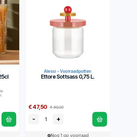
n
Alessi - Voorraadpotten
25cl
Ettore Sottsass 0,75 L.
de
n:
€ 47,50
€ 50,00
-
+
Nog 1 op voorraad