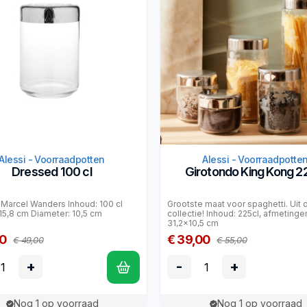
Alessi - Voorraadpotten
Alessi - Voorraadpotte
Dressed 100 cl
Girotondo King Kong 2
Marcel Wanders Inhoud: 100 cl
Grootste maat voor spaghetti. Uit 
15,8 cm Diameter: 10,5 cm
collectie! Inhoud: 225cl, afmetinge
31,2x10,5 cm
00
€ 39,00
€ 49,00
€ 55,00
+
-
+
Nog 1 op voorraad
Nog 1 op voorraad