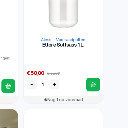
n
Alessi - Voorraadpotten
Ettore Sottsass 1 L.
tingen:
€ 50,00
€ 55,00
-
+
Nog 1 op voorraad