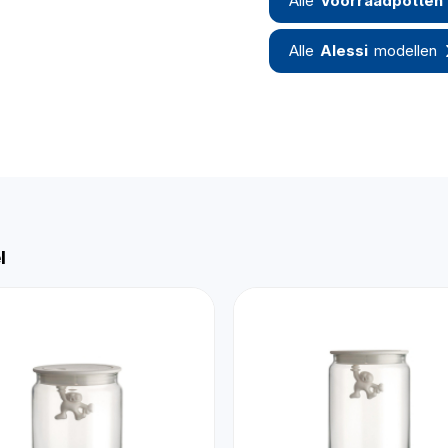
Alle
Voorraadpotten
Alle
Alessi
modellen
l