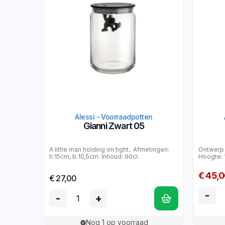
Alessi - Voorraadpotten
Gianni Zwart 05
A little man holding on tight.. Afmetingen:
Ontwerp 
h:15cm, b:10,5cm. Inhoud: 90cl.
Hoogte: 
€ 45,
€ 27,00
-
-
+
Nog 1 op voorraad