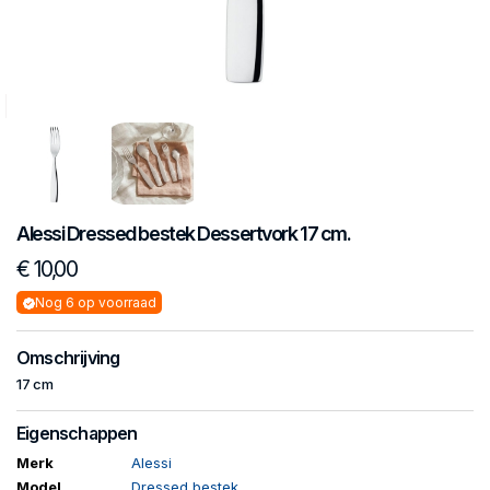
Alessi
Dressed bestek
Dessertvork 17 cm.
€ 10,00
Nog 6 op voorraad
Omschrijving
17 cm
Eigenschappen
Merk
Alessi
Model
Dressed bestek