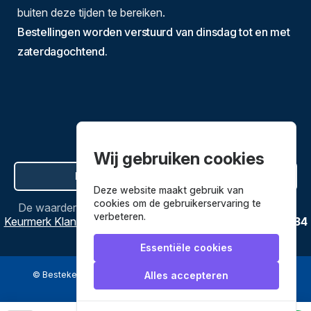
buiten deze tijden te bereiken.
Bestellingen worden verstuurd van dinsdag tot en met
zaterdagochtend.
Wij gebruiken cookies
Hier de overeenkomst ontbinden
Deze website maakt gebruik van
cookies om de gebruikerservaring te
De waardering van
Bestekenpannen.nl
bij
Webwinkel
verbeteren.
Keurmerk Klantbeoordelingen
is
9.8
/
10
gebaseerd op
3634
reviews.
Essentiële cookies
© Bestekenpannen.nl 2026
een webshop van
Alles accepteren
Veilig betalen met